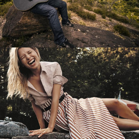
Перевод интернет-магазина
Guitaramania.ru на 1С-Битрикс
Смотреть проект
Имиджевый сайт для сети магазинов
Soho Project
Смотреть проект