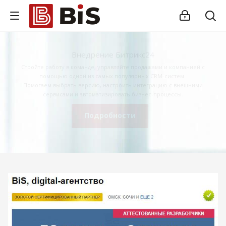
Внедрение Битрикс24
Стройте работу в команде, управляйте продажами и компанией с
помощью одной из самых популярных CRM-систем.
Помогаем выбрать версию, настроить интеграцию с внешними
сервисами и автоматизировать бизнес-процессы.
Подробности