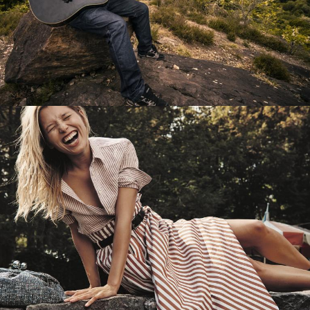
Перевод интернет-магазина
Guitaramania.ru на 1С-Битрикс
Смотреть проект
Имиджевый сайт для сети магазинов
Soho Project
Смотреть проект