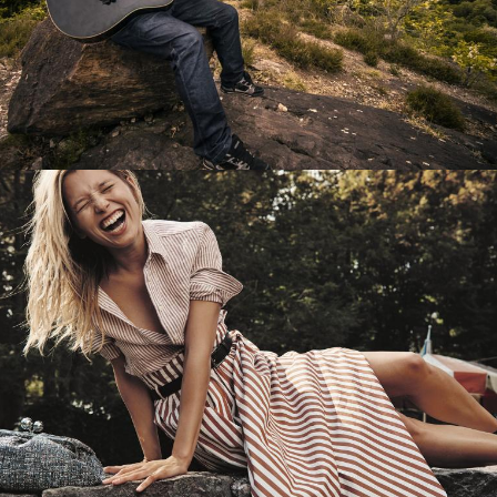
Перевод интернет-магазина
Guitaramania.ru на 1С-Битрикс
Смотреть проект
Имиджевый сайт для сети магазинов
Soho Project
Смотреть проект