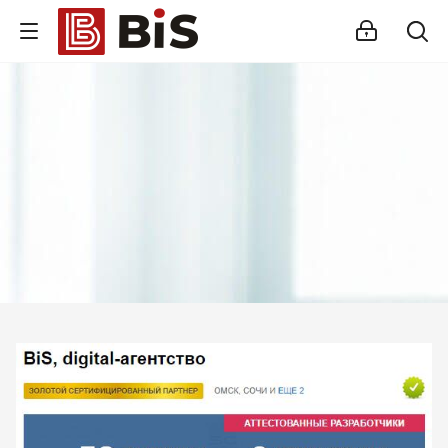
Внедрение Битрикс24
Стройте работу в команде, управляйте продажами и компанией с
помощью одной из самых популярных CRM-систем.
Помогаем выбрать версию, настроить интеграцию с внешними
сервисами и автоматизировать бизнес-процессы.
Подробности