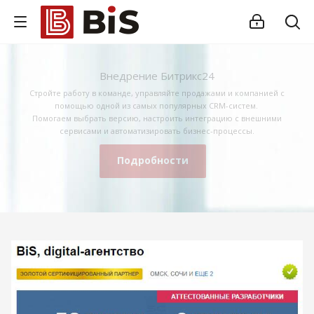
Внедрение Битрикс24
Стройте работу в команде, управляйте продажами и компанией с
помощью одной из самых популярных CRM-систем.
Помогаем выбрать версию, настроить интеграцию с внешними
сервисами и автоматизировать бизнес-процессы.
Подробности