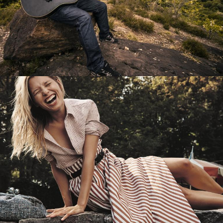
Перевод интернет-магазина
Guitaramania.ru на 1С-Битрикс
Смотреть проект
Имиджевый сайт для сети магазинов
Soho Project
Смотреть проект