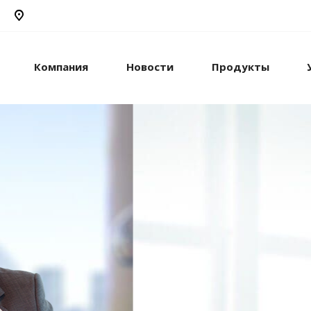
Компания
Новости
Продукты
рикс24
жами и компанией с
стем.
рацию с внешними
сы.