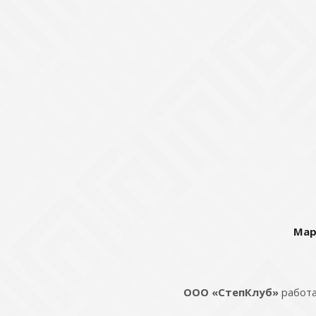
Мар
ООО «СтепКлуб»
работа