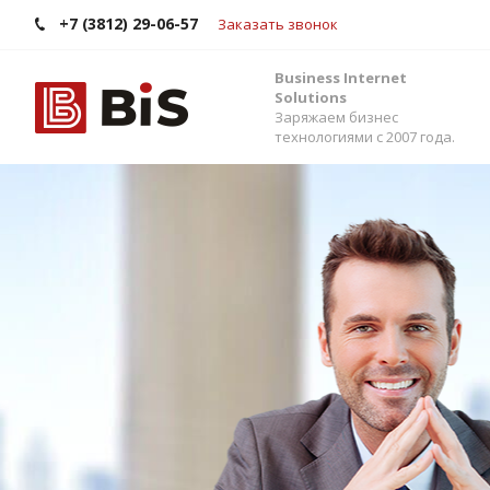
+7 (3812) 29-06-57
Заказать звонок
Business Internet
Solutions
Заряжаем бизнес
технологиями с 2007 года.
Внедрение Бит
Стройте работу в команде, управляйте прода
помощью одной из самых популярных CRM-си
Помогаем выбрать версию, настроить интег
сервисами и автоматизировать бизнес-процес