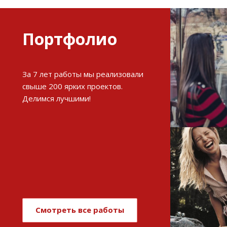
Портфолио
Разви
За 7 лет работы мы реализовали
интерне
свыше 200 ярких проектов.
Делимся лучшими!
См
Имиджев
магази
Смотреть все работы