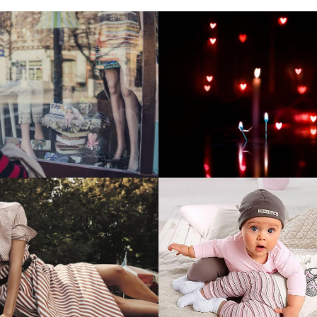
тие и поддержка
Развитие инте
т-витрины StepClub
магазина "Всё
праздника
отреть проект
Смотреть проект
ый сайт для сети
Увеличили вы
нов Soho Project
интернет-маг
topdatop.ru на