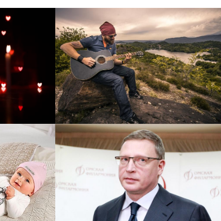
рнет-
Перевод интернет-магазина
 для
Guitaramania.ru на 1С-
"
Битрикс
Смотреть проект
ручку
Сайт кандидата в
азину
губернаторы Буркова
 25%!
Александра Леонидовича