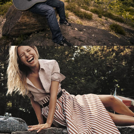
Перевод интернет-магазина
Guitaramania.ru на 1С-Битрикс
Смотреть проект
Имиджевый сайт для сети магазинов
Soho Project
Смотреть проект