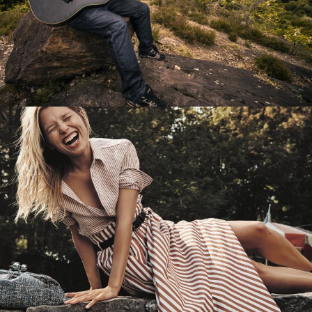
Перевод интернет-магазина
Guitaramania.ru на 1С-Битрикс
Смотреть проект
Имиджевый сайт для сети магазинов
Soho Project
Смотреть проект