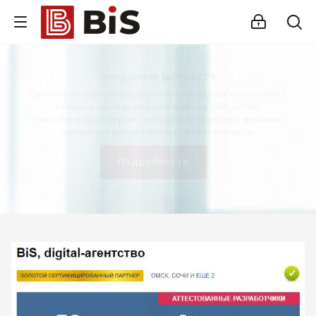
Внедрение Битрикс24
Стройте работу в команде, управляйте продажами и компанией с
помощью одной из самых популярных CRM-систем.
Помогаем выбрать версию, настроить интеграцию с внешними
сервисами и автоматизировать бизнес-процессы.
Подробности