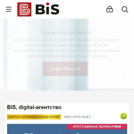
Внедрение Битрикс24
Стройте работу в команде, управляйте продажами и компанией с
помощью одной из самых популярных CRM-систем.
Помогаем выбрать версию, настроить интеграцию с внешними
сервисами и автоматизировать бизнес-процессы.
Подробности