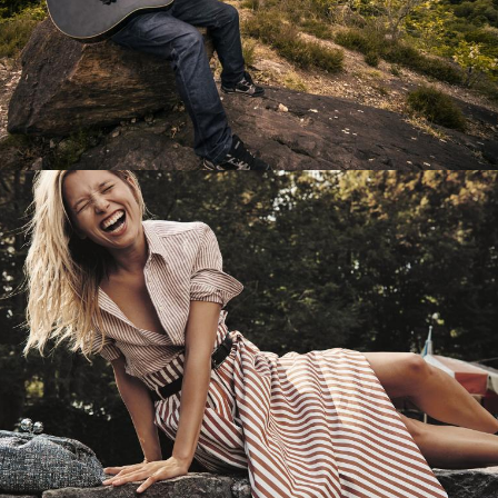
Перевод интернет-магазина
Guitaramania.ru на 1С-Битрикс
Смотреть проект
Имиджевый сайт для сети магазинов
Soho Project
Смотреть проект