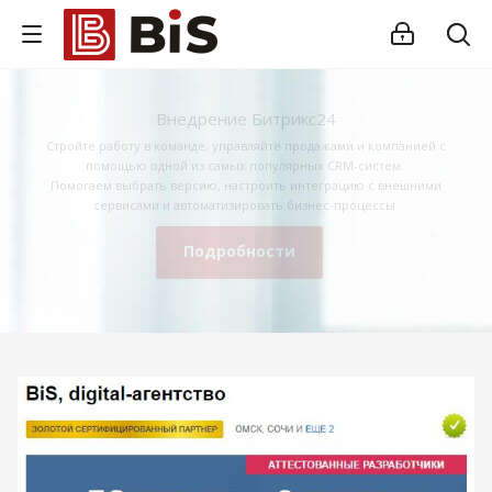
Внедрение Битрикс24
Стройте работу в команде, управляйте продажами и компанией с
помощью одной из самых популярных CRM-систем.
Помогаем выбрать версию, настроить интеграцию с внешними
сервисами и автоматизировать бизнес-процессы.
Подробности