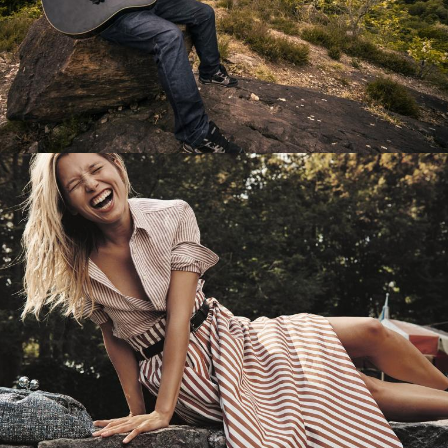
Перевод интернет-магазина
Guitaramania.ru на 1С-Битрикс
Смотреть проект
Имиджевый сайт для сети магазинов
Soho Project
Смотреть проект