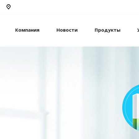
Компания
Новости
Продукты
рикс24
жами и компанией с
стем.
рацию с внешними
сы.