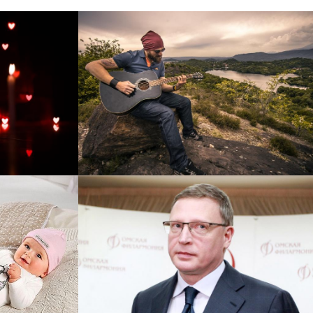
рнет-
Перевод интернет-магазина
 для
Guitaramania.ru на 1С-
"
Битрикс
Смотреть проект
ручку
Сайт кандидата в
азину
губернаторы Буркова
 25%!
Александра Леонидовича