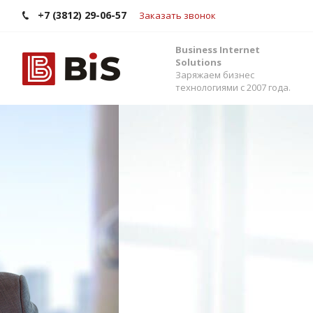
+7 (3812) 29-06-57
Заказать звонок
Business Internet
Solutions
Заряжаем бизнес
технологиями с 2007 года.
Внедрение Бит
Стройте работу в команде, управляйте прода
помощью одной из самых популярных CRM-си
Помогаем выбрать версию, настроить интег
сервисами и автоматизировать бизнес-процес