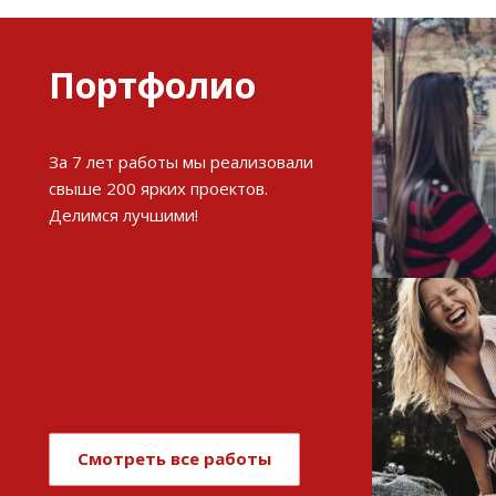
Портфолио
Разви
За 7 лет работы мы реализовали
интерне
свыше 200 ярких проектов.
Делимся лучшими!
См
Имиджев
магази
Смотреть все работы