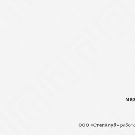
Мар
ООО «СтепКлуб»
работа