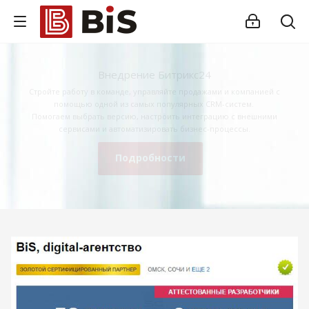
Внедрение Битрикс24
Стройте работу в команде, управляйте продажами и компанией с
помощью одной из самых популярных CRM-систем.
Помогаем выбрать версию, настроить интеграцию с внешними
сервисами и автоматизировать бизнес-процессы.
Подробности