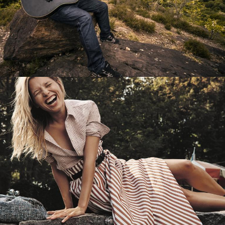
Перевод интернет-магазина
Guitaramania.ru на 1С-Битрикс
Смотреть проект
Имиджевый сайт для сети магазинов
Soho Project
Смотреть проект