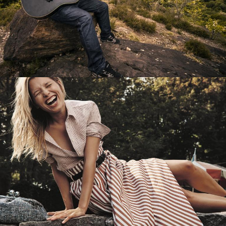
Перевод интернет-магазина
Guitaramania.ru на 1С-Битрикс
Смотреть проект
Имиджевый сайт для сети магазинов
Soho Project
Смотреть проект