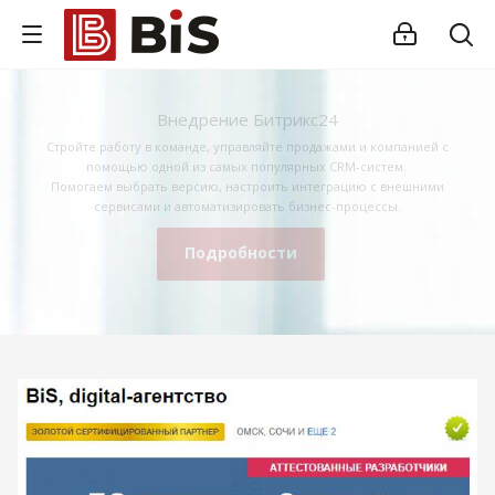
Внедрение Битрикс24
Стройте работу в команде, управляйте продажами и компанией с
помощью одной из самых популярных CRM-систем.
Помогаем выбрать версию, настроить интеграцию с внешними
сервисами и автоматизировать бизнес-процессы.
Подробности