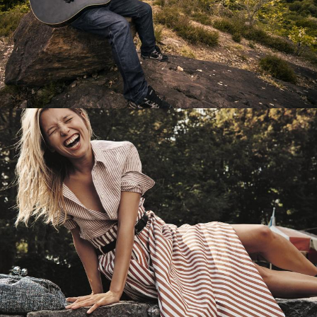
Перевод интернет-магазина
Guitaramania.ru на 1С-Битрикс
Смотреть проект
Имиджевый сайт для сети магазинов
Soho Project
Смотреть проект