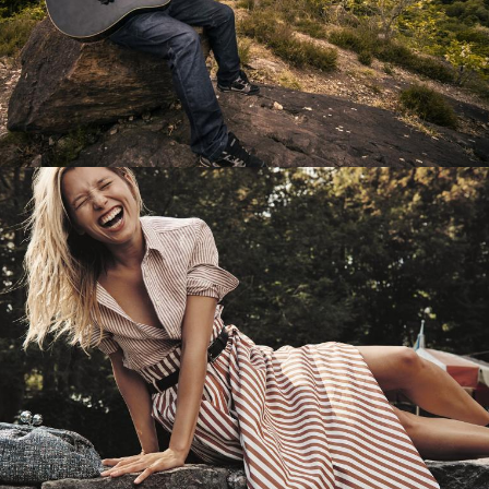
Перевод интернет-магазина
Guitaramania.ru на 1С-Битрикс
Смотреть проект
Имиджевый сайт для сети магазинов
Soho Project
Смотреть проект