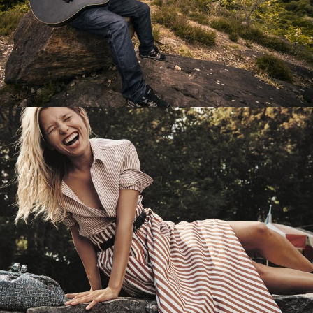
Перевод интернет-магазина
Guitaramania.ru на 1С-Битрикс
Смотреть проект
Имиджевый сайт для сети магазинов
Soho Project
Смотреть проект