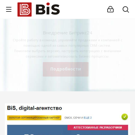
Внедрение Битрикс24
Стройте работу в команде, управляйте продажами и компанией с
помощью одной из самых популярных CRM-систем.
Помогаем выбрать версию, настроить интеграцию с внешними
сервисами и автоматизировать бизнес-процессы.
Подробности