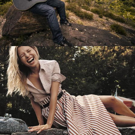
Перевод интернет-магазина
Guitaramania.ru на 1С-Битрикс
Смотреть проект
Имиджевый сайт для сети магазинов
Soho Project
Смотреть проект