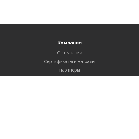
Компания
О компании
Сертификаты и награды
Партнеры
Отзывы
Реквизиты
Вакансии
Вопрос ответ
Продукты
Битрикс24
1С-Битрикс: Управление сайтом