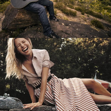
Перевод интернет-магазина
Guitaramania.ru на 1С-Битрикс
Смотреть проект
Имиджевый сайт для сети магазинов
Soho Project
Смотреть проект