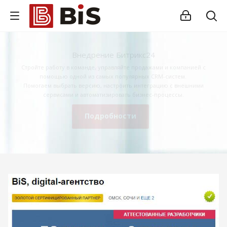
Внедрение Битрикс24
Стройте работу в команде, управляйте продажами и компанией с
помощью одной из самых популярных CRM-систем.
Помогаем выбрать версию, настроить интеграцию с внешними
сервисами и автоматизировать бизнес-процессы.
Подробности