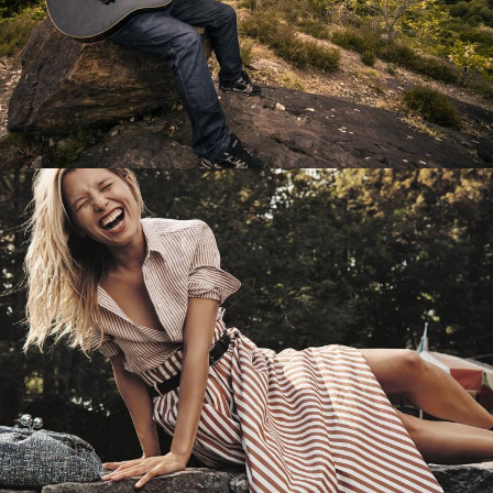
Перевод интернет-магазина
Guitaramania.ru на 1С-Битрикс
Смотреть проект
Имиджевый сайт для сети магазинов
Soho Project
Смотреть проект