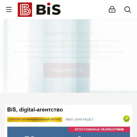
Внедрение Битрикс24
Стройте работу в команде, управляйте продажами и компанией с
помощью одной из самых популярных CRM-систем.
Помогаем выбрать версию, настроить интеграцию с внешними
сервисами и автоматизировать бизнес-процессы.
Подробности