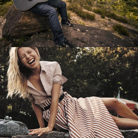
Перевод интернет-магазина
Guitaramania.ru на 1С-Битрикс
Смотреть проект
Имиджевый сайт для сети магазинов
Soho Project
Смотреть проект