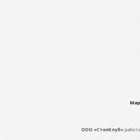
Мар
ООО «СтепКлуб»
работа