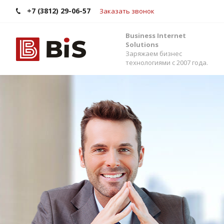
+7 (3812) 29-06-57
Заказать звонок
Business Internet
Solutions
Заряжаем бизнес
технологиями с 2007 года.
Внедрение Бит
Стройте работу в команде, управляйте прода
помощью одной из самых популярных CRM-си
Помогаем выбрать версию, настроить интег
сервисами и автоматизировать бизнес-процес