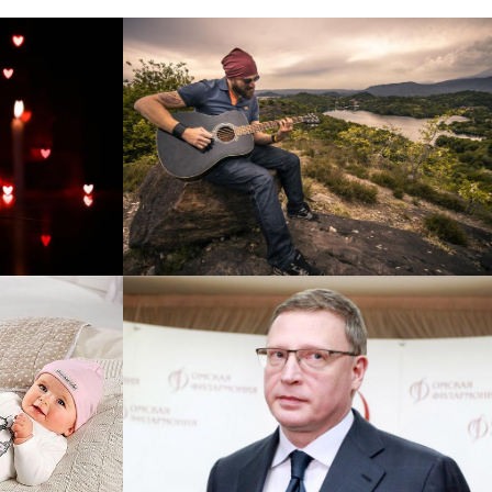
рнет-
Перевод интернет-магазина
 для
Guitaramania.ru на 1С-
"
Битрикс
Смотреть проект
ручку
Сайт кандидата в
азину
губернаторы Буркова
 25%!
Александра Леонидовича