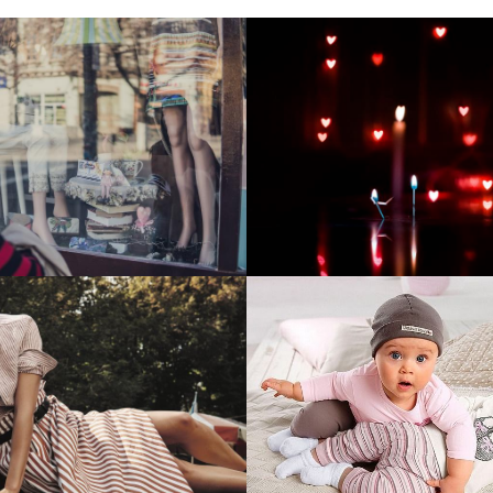
тие и поддержка
Развитие инте
т-витрины StepClub
магазина "Всё
праздника
отреть проект
Смотреть проект
ый сайт для сети
Увеличили вы
нов Soho Project
интернет-маг
topdatop.ru на