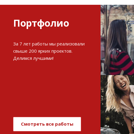
Портфолио
Разви
За 7 лет работы мы реализовали
интерне
свыше 200 ярких проектов.
Делимся лучшими!
См
Имиджев
магази
Смотреть все работы