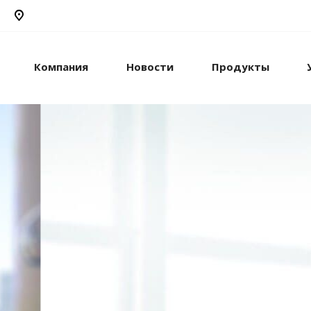
Компания
Новости
Продукты
рикс24
жами и компанией с
стем.
рацию с внешними
сы.