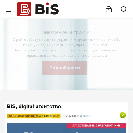
Внедрение Битрикс24
Стройте работу в команде, управляйте продажами и компанией с
помощью одной из самых популярных CRM-систем.
Помогаем выбрать версию, настроить интеграцию с внешними
сервисами и автоматизировать бизнес-процессы.
Подробности