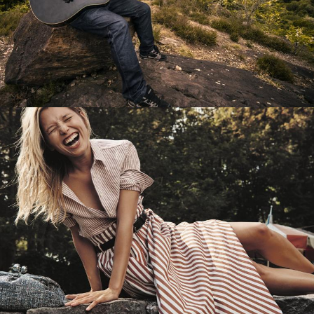
Перевод интернет-магазина
Guitaramania.ru на 1С-Битрикс
Смотреть проект
Имиджевый сайт для сети магазинов
Soho Project
Смотреть проект