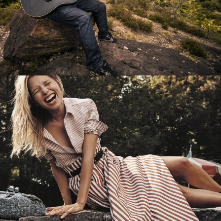
Перевод интернет-магазина
Guitaramania.ru на 1С-Битрикс
Смотреть проект
Имиджевый сайт для сети магазинов
Soho Project
Смотреть проект