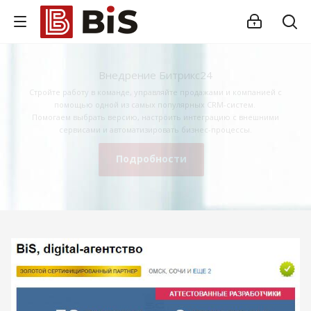
Внедрение Битрикс24
Стройте работу в команде, управляйте продажами и компанией с
помощью одной из самых популярных CRM-систем.
Помогаем выбрать версию, настроить интеграцию с внешними
сервисами и автоматизировать бизнес-процессы.
Подробности