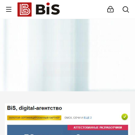
Внедрение Битрикс24
Стройте работу в команде, управляйте продажами и компанией с
помощью одной из самых популярных CRM-систем.
Помогаем выбрать версию, настроить интеграцию с внешними
сервисами и автоматизировать бизнес-процессы.
Подробности