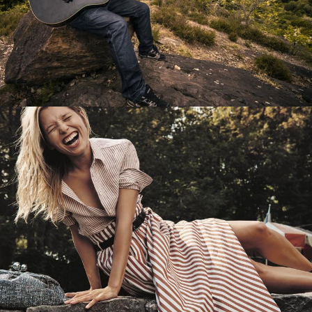
Перевод интернет-магазина
Guitaramania.ru на 1С-Битрикс
Смотреть проект
Имиджевый сайт для сети магазинов
Soho Project
Смотреть проект