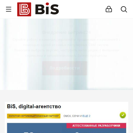
Внедрение Битрикс24
Стройте работу в команде, управляйте продажами и компанией с
помощью одной из самых популярных CRM-систем.
Помогаем выбрать версию, настроить интеграцию с внешними
сервисами и автоматизировать бизнес-процессы.
Подробности