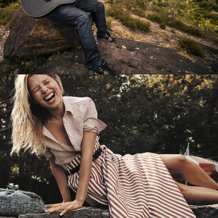
Перевод интернет-магазина
Guitaramania.ru на 1С-Битрикс
Смотреть проект
Имиджевый сайт для сети магазинов
Soho Project
Смотреть проект