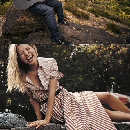
Перевод интернет-магазина
Guitaramania.ru на 1С-Битрикс
Смотреть проект
Имиджевый сайт для сети магазинов
Soho Project
Смотреть проект