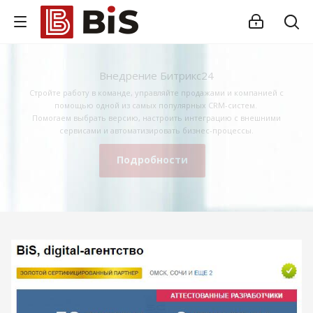
Внедрение Битрикс24
Стройте работу в команде, управляйте продажами и компанией с
помощью одной из самых популярных CRM-систем.
Помогаем выбрать версию, настроить интеграцию с внешними
сервисами и автоматизировать бизнес-процессы.
Подробности