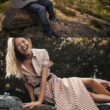
Перевод интернет-магазина
Guitaramania.ru на 1С-Битрикс
Смотреть проект
Имиджевый сайт для сети магазинов
Soho Project
Смотреть проект