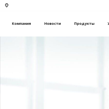
Компания
Новости
Продукты
рикс24
жами и компанией с
стем.
рацию с внешними
сы.