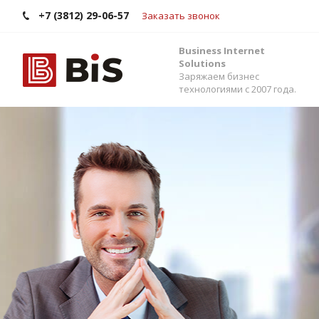
+7 (3812) 29-06-57
Заказать звонок
Business Internet
Solutions
Заряжаем бизнес
технологиями с 2007 года.
Внедрение Бит
Стройте работу в команде, управляйте прода
помощью одной из самых популярных CRM-си
Помогаем выбрать версию, настроить интег
сервисами и автоматизировать бизнес-процес