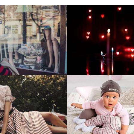
тие и поддержка
Развитие инте
т-витрины StepClub
магазина "Всё
праздника
отреть проект
Смотреть проект
ый сайт для сети
Увеличили вы
нов Soho Project
интернет-маг
topdatop.ru на