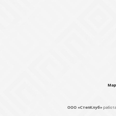
Мар
ООО «СтепКлуб»
работа