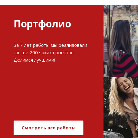
Портфолио
Разви
За 7 лет работы мы реализовали
интерне
свыше 200 ярких проектов.
Делимся лучшими!
См
Имиджев
магази
Смотреть все работы