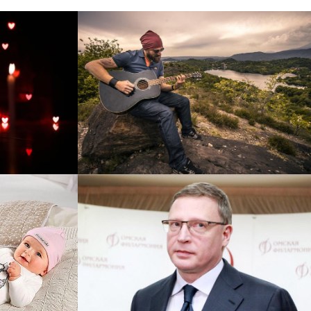
рнет-
Перевод интернет-магазина
 для
Guitaramania.ru на 1С-
"
Битрикс
Смотреть проект
ручку
Сайт кандидата в
азину
губернаторы Буркова
 25%!
Александра Леонидовича