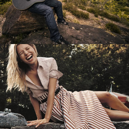
Перевод интернет-магазина
Guitaramania.ru на 1С-Битрикс
Смотреть проект
Имиджевый сайт для сети магазинов
Soho Project
Смотреть проект