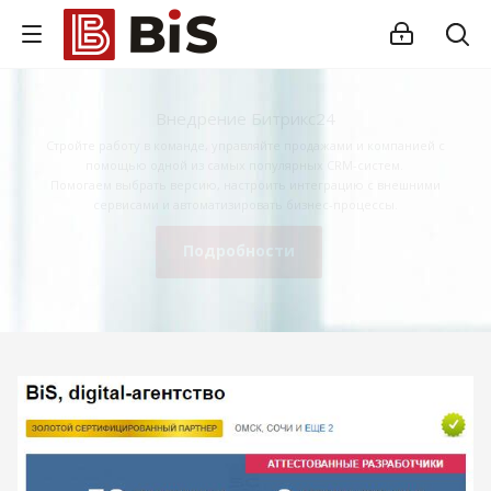
Внедрение Битрикс24
Стройте работу в команде, управляйте продажами и компанией с
помощью одной из самых популярных CRM-систем.
Помогаем выбрать версию, настроить интеграцию с внешними
сервисами и автоматизировать бизнес-процессы.
Подробности