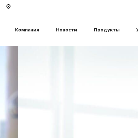
Компания
Новости
Продукты
рикс24
жами и компанией с
стем.
рацию с внешними
сы.