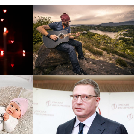
рнет-
Перевод интернет-магазина
 для
Guitaramania.ru на 1С-
"
Битрикс
Смотреть проект
ручку
Сайт кандидата в
азину
губернаторы Буркова
 25%!
Александра Леонидовича