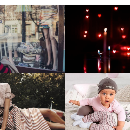
тие и поддержка
Развитие инте
т-витрины StepClub
магазина "Всё
праздника
отреть проект
Смотреть проект
ый сайт для сети
Увеличили вы
нов Soho Project
интернет-маг
topdatop.ru на