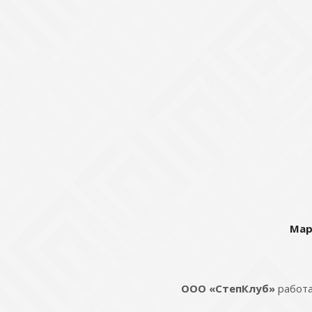
Мар
ООО «СтепКлуб»
работа