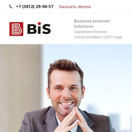
+7 (3812) 29-06-57
Заказать звонок
Business Internet
Solutions
Заряжаем бизнес
технологиями с 2007 года.
Внедрение Бит
Стройте работу в команде, управляйте прода
помощью одной из самых популярных CRM-си
Помогаем выбрать версию, настроить интег
сервисами и автоматизировать бизнес-процес