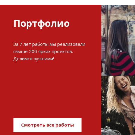
Портфолио
Разви
За 7 лет работы мы реализовали
интерне
свыше 200 ярких проектов.
Делимся лучшими!
См
Имиджев
магази
Смотреть все работы