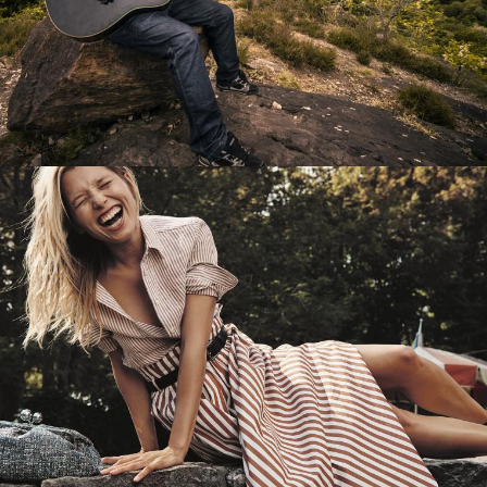
Перевод интернет-магазина
Guitaramania.ru на 1С-Битрикс
Смотреть проект
Имиджевый сайт для сети магазинов
Soho Project
Смотреть проект