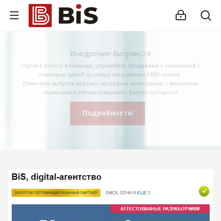
Внедрение Битрикс24
Стройте работу в команде, управляйте продажами и компанией с
помощью одной из самых популярных CRM-систем.
Помогаем выбрать версию, настроить интеграцию с внешними
сервисами и автоматизировать бизнес-процессы.
Подробности