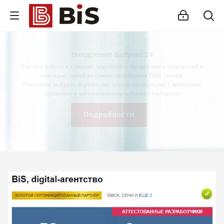
Внедрение Битрикс24
Стройте работу в команде, управляйте продажами и компанией с
помощью одной из самых популярных CRM-систем.
Помогаем выбрать версию, настроить интеграцию с внешними
сервисами и автоматизировать бизнес-процессы.
Подробности