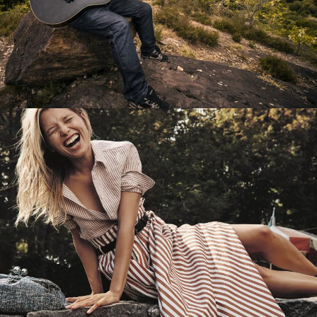
Перевод интернет-магазина
Guitaramania.ru на 1С-Битрикс
Смотреть проект
Имиджевый сайт для сети магазинов
Soho Project
Смотреть проект