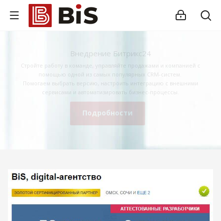
Внедрение Битрикс24
Стройте работу в команде, управляйте продажами и компанией с
помощью одной из самых популярных CRM-систем.
Помогаем выбрать версию, настроить интеграцию с внешними
сервисами и автоматизировать бизнес-процессы.
Подробности