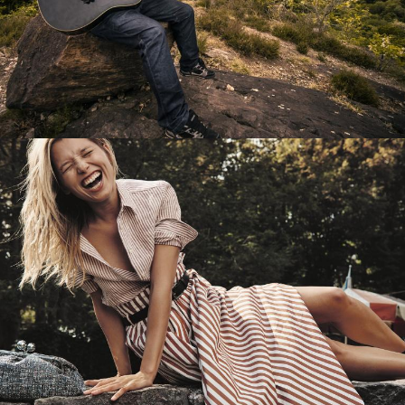
Перевод интернет-магазина
Guitaramania.ru на 1С-Битрикс
Смотреть проект
Имиджевый сайт для сети магазинов
Soho Project
Смотреть проект