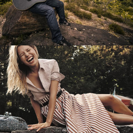
Перевод интернет-магазина
Guitaramania.ru на 1С-Битрикс
Смотреть проект
Имиджевый сайт для сети магазинов
Soho Project
Смотреть проект