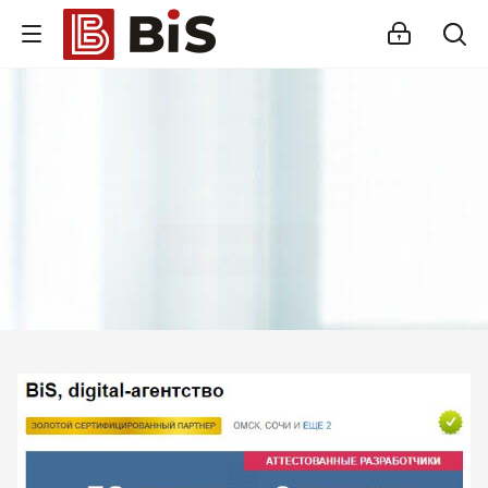
Внедрение Битрикс24
Стройте работу в команде, управляйте продажами и компанией с
помощью одной из самых популярных CRM-систем.
Помогаем выбрать версию, настроить интеграцию с внешними
сервисами и автоматизировать бизнес-процессы.
Подробности