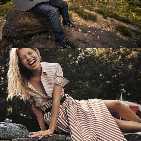
Перевод интернет-магазина
Guitaramania.ru на 1С-Битрикс
Смотреть проект
Имиджевый сайт для сети магазинов
Soho Project
Смотреть проект