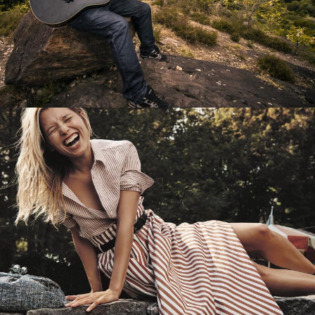
Перевод интернет-магазина
Guitaramania.ru на 1С-Битрикс
Смотреть проект
Имиджевый сайт для сети магазинов
Soho Project
Смотреть проект