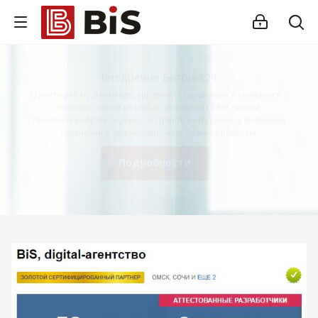
Внедрение Битрикс24
Стройте работу в команде, управляйте продажами и компанией с
помощью одной из самых популярных CRM-систем.
Помогаем выбрать версию, настроить интеграцию с внешними
сервисами и автоматизировать бизнес-процессы.
Подробности