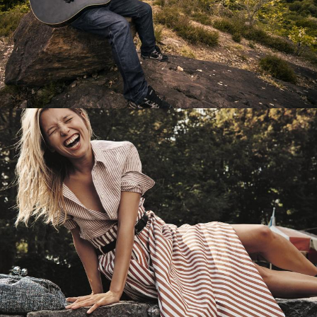
Перевод интернет-магазина
Guitaramania.ru на 1С-Битрикс
Смотреть проект
Имиджевый сайт для сети магазинов
Soho Project
Смотреть проект