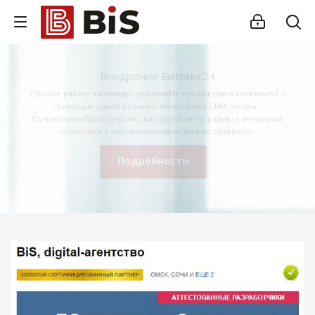
Внедрение Битрикс24
Стройте работу в команде, управляйте продажами и компанией с
помощью одной из самых популярных CRM-систем.
Помогаем выбрать версию, настроить интеграцию с внешними
сервисами и автоматизировать бизнес-процессы.
Подробности