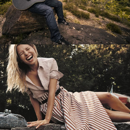
Перевод интернет-магазина
Guitaramania.ru на 1С-Битрикс
Смотреть проект
Имиджевый сайт для сети магазинов
Soho Project
Смотреть проект