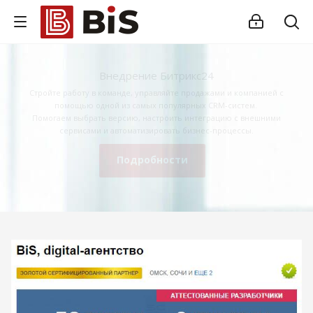
Внедрение Битрикс24
Стройте работу в команде, управляйте продажами и компанией с
помощью одной из самых популярных CRM-систем.
Помогаем выбрать версию, настроить интеграцию с внешними
сервисами и автоматизировать бизнес-процессы.
Подробности