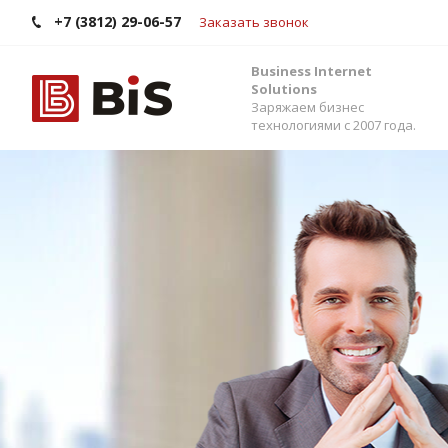
+7 (3812) 29-06-57
Заказать звонок
Business Internet
Solutions
Заряжаем бизнес
технологиями с 2007 года.
Внедрение Бит
Стройте работу в команде, управляйте прода
помощью одной из самых популярных CRM-си
Помогаем выбрать версию, настроить интег
сервисами и автоматизировать бизнес-процес