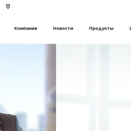
Компания
Новости
Продукты
рикс24
жами и компанией с
стем.
рацию с внешними
сы.