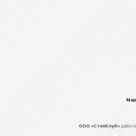
Мар
ООО «СтепКлуб»
работа