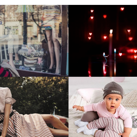
тие и поддержка
Развитие инте
т-витрины StepClub
магазина "Всё
праздника
отреть проект
Смотреть проект
ый сайт для сети
Увеличили вы
нов Soho Project
интернет-маг
topdatop.ru на