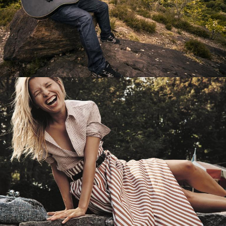
Перевод интернет-магазина
Guitaramania.ru на 1С-Битрикс
Смотреть проект
Имиджевый сайт для сети магазинов
Soho Project
Смотреть проект