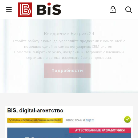
Внедрение Битрикс24
Стройте работу в команде, управляйте продажами и компанией с
помощью одной из самых популярных CRM-систем.
Помогаем выбрать версию, настроить интеграцию с внешними
сервисами и автоматизировать бизнес-процессы.
Подробности