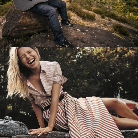
Перевод интернет-магазина
Guitaramania.ru на 1С-Битрикс
Смотреть проект
Имиджевый сайт для сети магазинов
Soho Project
Смотреть проект