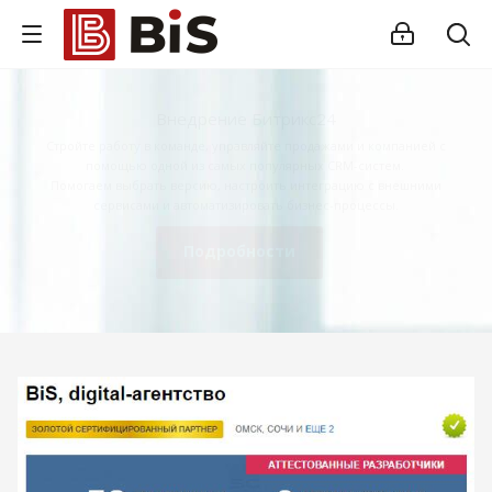
Внедрение Битрикс24
Стройте работу в команде, управляйте продажами и компанией с
помощью одной из самых популярных CRM-систем.
Помогаем выбрать версию, настроить интеграцию с внешними
сервисами и автоматизировать бизнес-процессы.
Подробности