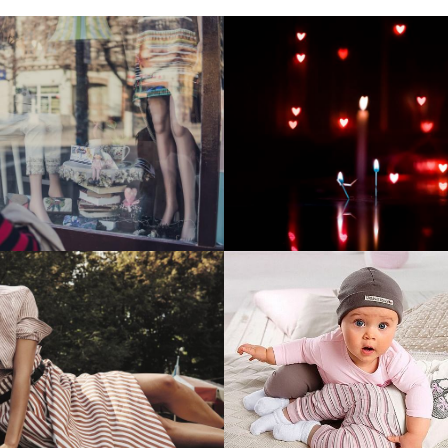
тие и поддержка
Развитие инте
т-витрины StepClub
магазина "Всё
праздника
отреть проект
Смотреть проект
ый сайт для сети
Увеличили вы
нов Soho Project
интернет-маг
topdatop.ru на