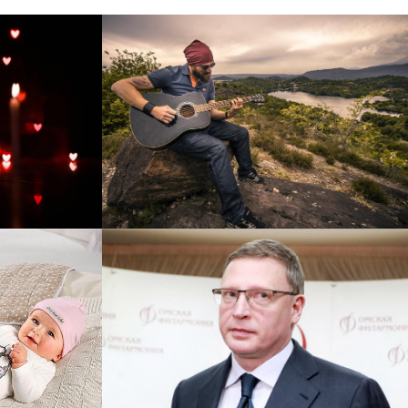
рнет-
Перевод интернет-магазина
 для
Guitaramania.ru на 1С-
"
Битрикс
Смотреть проект
ручку
Сайт кандидата в
азину
губернаторы Буркова
 25%!
Александра Леонидовича