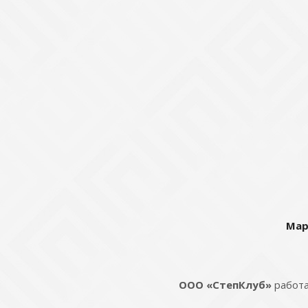
Мар
ООО «СтепКлуб»
работа