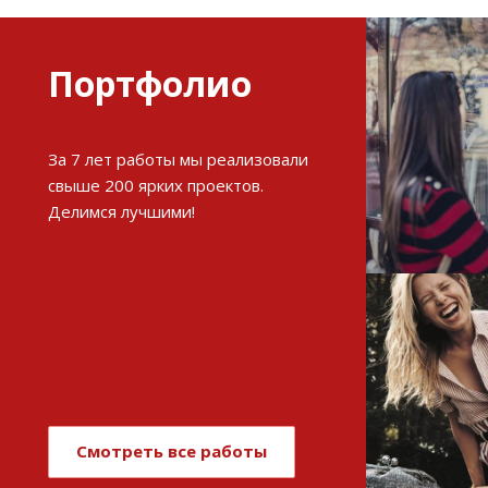
Портфолио
Разви
За 7 лет работы мы реализовали
интерне
свыше 200 ярких проектов.
Делимся лучшими!
См
Имиджев
магази
Смотреть все работы