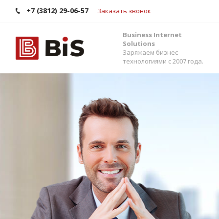
+7 (3812) 29-06-57
Заказать звонок
Business Internet
Solutions
Заряжаем бизнес
технологиями с 2007 года.
Внедрение Бит
Стройте работу в команде, управляйте прода
помощью одной из самых популярных CRM-си
Помогаем выбрать версию, настроить интег
сервисами и автоматизировать бизнес-процес