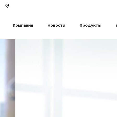
Компания
Новости
Продукты
рикс24
жами и компанией с
стем.
рацию с внешними
сы.