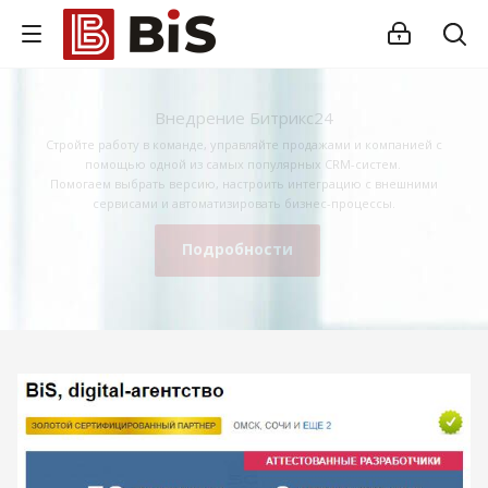
Внедрение Битрикс24
Стройте работу в команде, управляйте продажами и компанией с
помощью одной из самых популярных CRM-систем.
Помогаем выбрать версию, настроить интеграцию с внешними
сервисами и автоматизировать бизнес-процессы.
Подробности