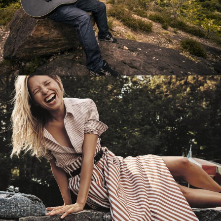
Перевод интернет-магазина
Guitaramania.ru на 1С-Битрикс
Смотреть проект
Имиджевый сайт для сети магазинов
Soho Project
Смотреть проект