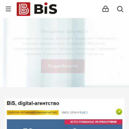
Внедрение Битрикс24
Стройте работу в команде, управляйте продажами и компанией с
помощью одной из самых популярных CRM-систем.
Помогаем выбрать версию, настроить интеграцию с внешними
сервисами и автоматизировать бизнес-процессы.
Подробности