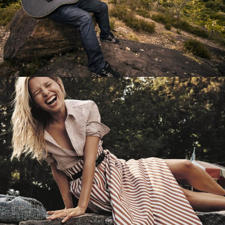
Перевод интернет-магазина
Guitaramania.ru на 1С-Битрикс
Смотреть проект
Имиджевый сайт для сети магазинов
Soho Project
Смотреть проект