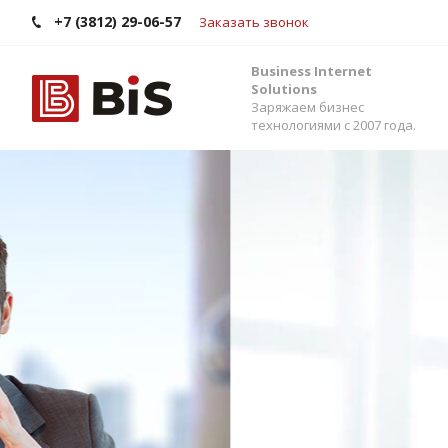
+7 (3812) 29-06-57
Заказать звонок
Business Internet
Solutions
Заряжаем бизнес
технологиями с 2007 года.
Внедрение Бит
Стройте работу в команде, управляйте прода
помощью одной из самых популярных CRM-си
Помогаем выбрать версию, настроить интег
сервисами и автоматизировать бизнес-процес