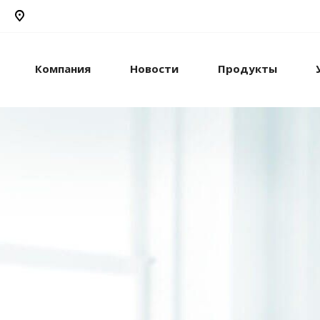
Компания
Новости
Продукты
рикс24
жами и компанией с
стем.
рацию с внешними
сы.