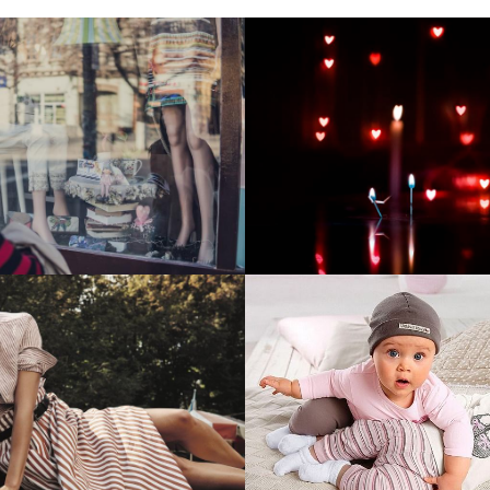
тие и поддержка
Развитие инте
т-витрины StepClub
магазина "Всё
праздника
отреть проект
Смотреть проект
ый сайт для сети
Увеличили вы
нов Soho Project
интернет-маг
topdatop.ru на