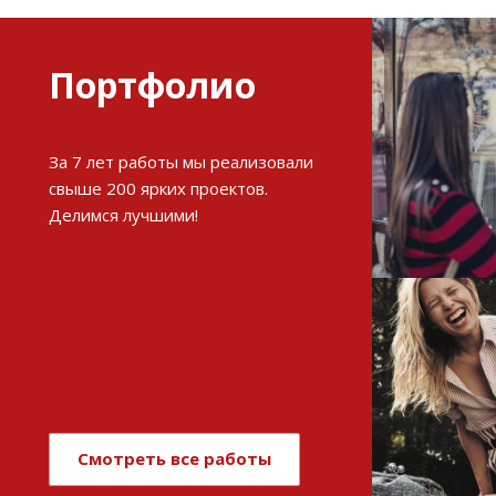
Портфолио
Разви
За 7 лет работы мы реализовали
интерне
свыше 200 ярких проектов.
Делимся лучшими!
См
Имиджев
магази
Смотреть все работы