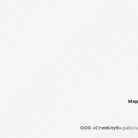
Мар
ООО «СтепКлуб»
работа