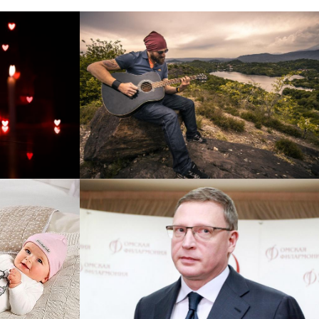
рнет-
Перевод интернет-магазина
 для
Guitaramania.ru на 1С-
"
Битрикс
Смотреть проект
ручку
Сайт кандидата в
азину
губернаторы Буркова
 25%!
Александра Леонидовича