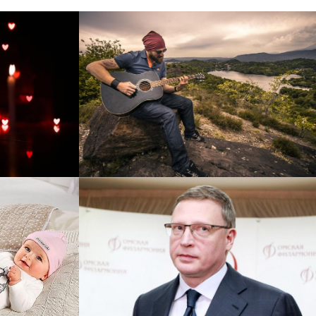
рнет-
Перевод интернет-магазина
 для
Guitaramania.ru на 1С-
"
Битрикс
Смотреть проект
ручку
Сайт кандидата в
азину
губернаторы Буркова
 25%!
Александра Леонидовича