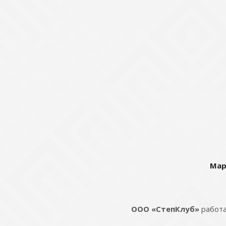
Мар
ООО «СтепКлуб»
работа