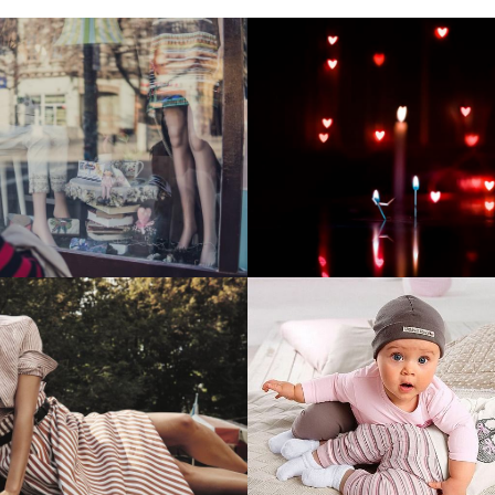
тие и поддержка
Развитие инте
т-витрины StepClub
магазина "Всё
праздника
отреть проект
Смотреть проект
ый сайт для сети
Увеличили вы
нов Soho Project
интернет-маг
topdatop.ru на