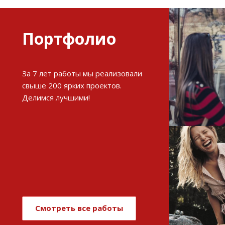
Портфолио
Разви
За 7 лет работы мы реализовали
интерне
свыше 200 ярких проектов.
Делимся лучшими!
См
Имиджев
магази
Смотреть все работы