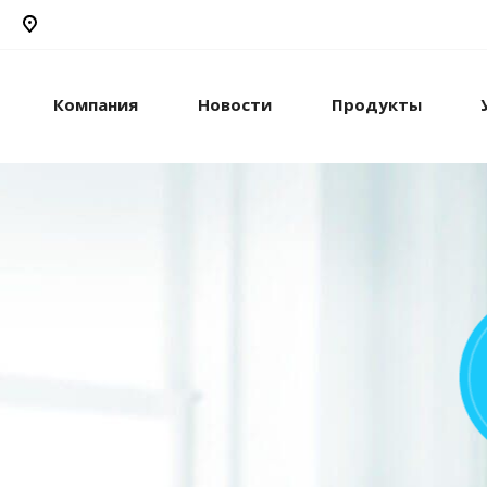
Компания
Новости
Продукты
рикс24
жами и компанией с
стем.
рацию с внешними
сы.