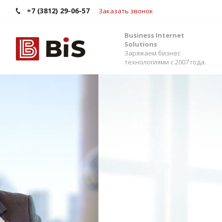
+7 (3812) 29-06-57
Заказать звонок
Business Internet
Solutions
Заряжаем бизнес
технологиями с 2007 года.
Внедрение Бит
Стройте работу в команде, управляйте прода
помощью одной из самых популярных CRM-си
Помогаем выбрать версию, настроить интег
сервисами и автоматизировать бизнес-процес