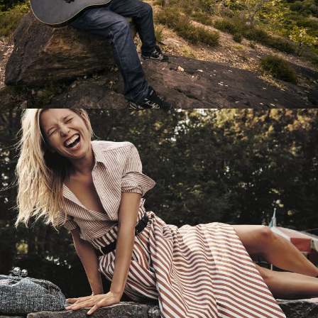
Перевод интернет-магазина
Guitaramania.ru на 1С-Битрикс
Смотреть проект
Имиджевый сайт для сети магазинов
Soho Project
Смотреть проект