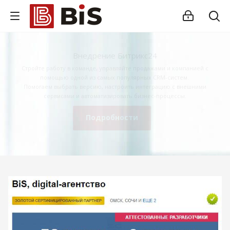
Внедрение Битрикс24
Стройте работу в команде, управляйте продажами и компанией с
помощью одной из самых популярных CRM-систем.
Помогаем выбрать версию, настроить интеграцию с внешними
сервисами и автоматизировать бизнес-процессы.
Подробности