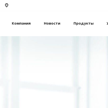
Компания
Новости
Продукты
рикс24
жами и компанией с
стем.
рацию с внешними
сы.