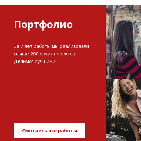
Портфолио
Разви
За 7 лет работы мы реализовали
интерне
свыше 200 ярких проектов.
Делимся лучшими!
См
Имиджев
магази
Смотреть все работы