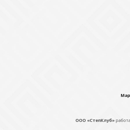
Мар
ООО «СтепКлуб»
работа