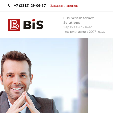
+7 (3812) 29-06-57
Заказать звонок
Business Internet
Solutions
Заряжаем бизнес
технологиями с 2007 года.
Внедрение Бит
Стройте работу в команде, управляйте прода
помощью одной из самых популярных CRM-си
Помогаем выбрать версию, настроить интег
сервисами и автоматизировать бизнес-процес