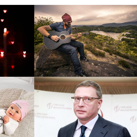
рнет-
Перевод интернет-магазина
 для
Guitaramania.ru на 1С-
"
Битрикс
Смотреть проект
ручку
Сайт кандидата в
азину
губернаторы Буркова
 25%!
Александра Леонидовича