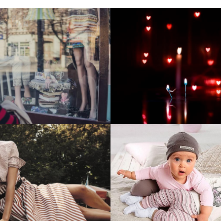
тие и поддержка
Развитие инте
т-витрины StepClub
магазина "Всё
праздника
отреть проект
Смотреть проект
ый сайт для сети
Увеличили вы
нов Soho Project
интернет-маг
topdatop.ru на