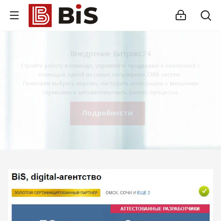
Внедрение Битрикс24
Стройте работу в команде, управляйте продажами и компанией с
помощью одной из самых популярных CRM-систем.
Помогаем выбрать версию, настроить интеграцию с внешними
сервисами и автоматизировать бизнес-процессы.
Подробности