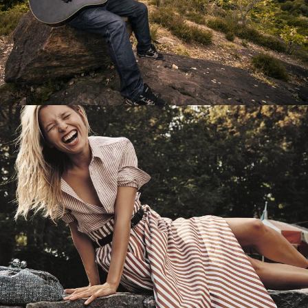
Перевод интернет-магазина
Guitaramania.ru на 1С-Битрикс
Смотреть проект
Имиджевый сайт для сети магазинов
Soho Project
Смотреть проект