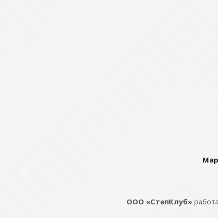
Мар
ООО «СтепКлуб»
работа