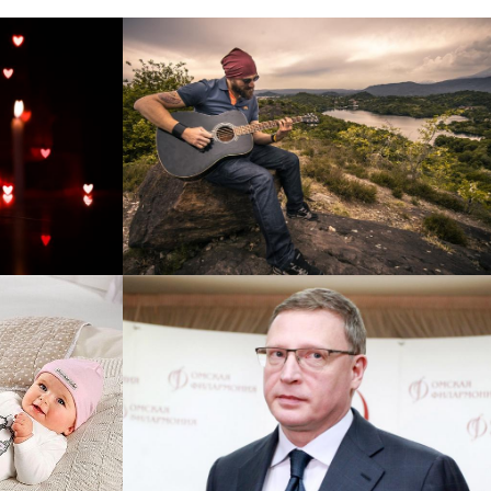
рнет-
Перевод интернет-магазина
 для
Guitaramania.ru на 1С-
"
Битрикс
Смотреть проект
ручку
Сайт кандидата в
азину
губернаторы Буркова
 25%!
Александра Леонидовича