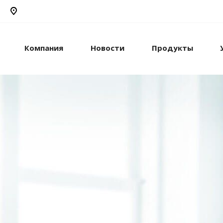
Компания
Новости
Продукты
рикс24
жами и компанией с
стем.
рацию с внешними
сы.