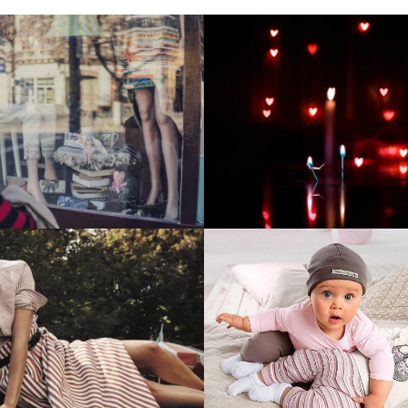
тие и поддержка
Развитие инте
т-витрины StepClub
магазина "Всё
праздника
отреть проект
Смотреть проект
ый сайт для сети
Увеличили вы
нов Soho Project
интернет-маг
topdatop.ru на