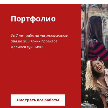
Портфолио
Разви
За 7 лет работы мы реализовали
интерне
свыше 200 ярких проектов.
Делимся лучшими!
См
Имиджев
магази
Смотреть все работы