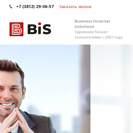
+7 (3812) 29-06-57
Заказать звонок
Business Internet
Solutions
Заряжаем бизнес
технологиями с 2007 года.
Внедрение Бит
Стройте работу в команде, управляйте прода
помощью одной из самых популярных CRM-си
Помогаем выбрать версию, настроить интег
сервисами и автоматизировать бизнес-процес