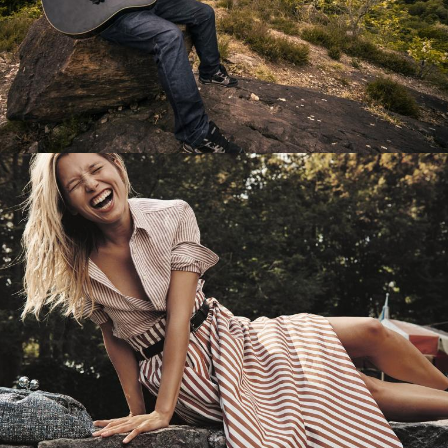
Перевод интернет-магазина
Guitaramania.ru на 1С-Битрикс
Смотреть проект
Имиджевый сайт для сети магазинов
Soho Project
Смотреть проект