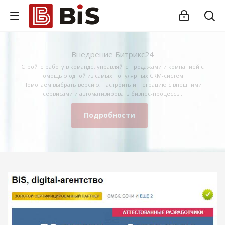
Внедрение Битрикс24
Стройте работу в команде, управляйте продажами и компанией с
помощью одной из самых популярных CRM-систем.
Помогаем выбрать версию, настроить интеграцию с внешними
сервисами и автоматизировать бизнес-процессы.
Подробности